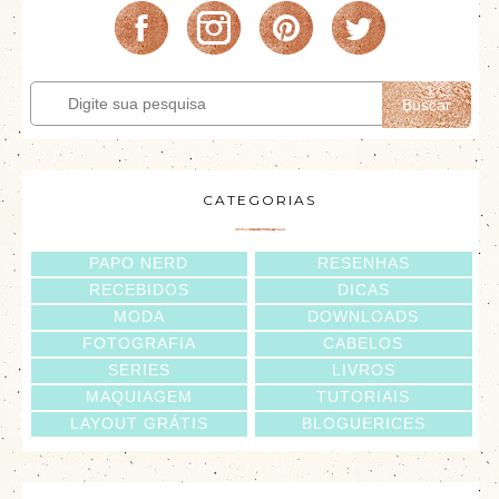
Buscar
CATEGORIAS
PAPO NERD
RESENHAS
RECEBIDOS
DICAS
MODA
DOWNLOADS
FOTOGRAFIA
CABELOS
SERIES
LIVROS
MAQUIAGEM
TUTORIAIS
LAYOUT GRÁTIS
BLOGUERICES