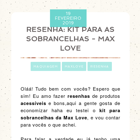
19
FEVEREIRO
2019
RESENHA: KIT PARA AS
SOBRANCELHAS - MAX
LOVE
ㅤ
MAQUIAGEM
MAXLOVE
RESENHA
Oláá! Tudo bem com vocês? Espero que
sim! Eu amo fazer
resenhas
de produtos
acessíveis
e bons,aqui a gente gosta de
economizar haha eu testei o
kit para
sobrancelhas da Max Love
, e vou contar
para vocês o que achei.
Para falar a verdade eu já tenho uma