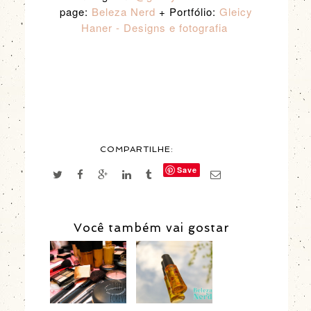
page:
Beleza Nerd
+ Portfólio:
Gleicy
Haner - Designs e fotografia
COMPARTILHE:
Save
Você também vai gostar