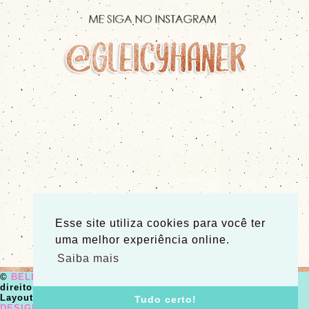
Esse site utiliza cookies para você ter
uma melhor experiência online.
Saiba mais
©
BELEZA NERD
2013 - 2019. Todos os
direitos reservados.
Layout e codificação:
GLEICY HANER -
Tudo certo!
DESIGNS E FOTOGRAFIA
.