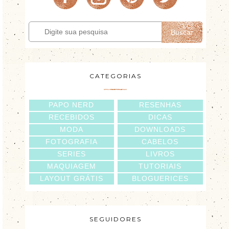
Buscar
CATEGORIAS
PAPO NERD
RESENHAS
RECEBIDOS
DICAS
MODA
DOWNLOADS
FOTOGRAFIA
CABELOS
SERIES
LIVROS
MAQUIAGEM
TUTORIAIS
LAYOUT GRÁTIS
BLOGUERICES
SEGUIDORES