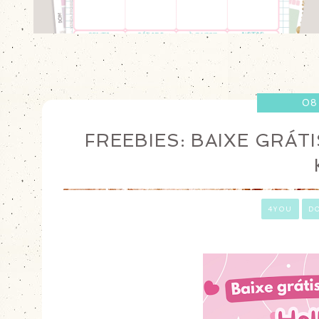
08
FREEBIES: BAIXE GRÁT
ㅤ
4YOU
D