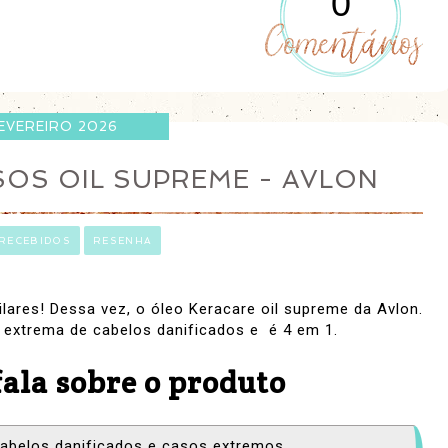
0
FEVEREIRO 2026
SOS OIL SUPREME - AVLON
RECEBIDOS
RESENHA
lares! Dessa vez, o óleo Keracare oil supreme da Avlon.
 extrema de cabelos danificados e é 4 em 1.
fala sobre o produto
cabelos danificados e casos extremos.