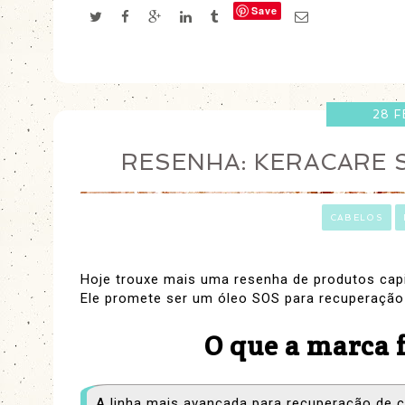
Save
28 
RESENHA: KERACARE 
ㅤ
CABELOS
Hoje trouxe mais uma resenha de produtos capi
Ele promete ser um óleo SOS para recuperação
O que a marca 
A linha mais avançada para recuperação de 