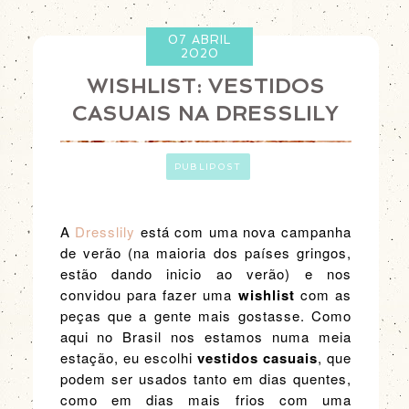
07 ABRIL
2020
WISHLIST: VESTIDOS
CASUAIS NA DRESSLILY
ㅤ
PUBLIPOST
A
Dresslily
está com uma nova campanha
de verão (na maioria dos países gringos,
estão dando inicio ao verão) e nos
convidou para fazer uma
wishlist
com as
peças que a gente mais gostasse. Como
aqui no Brasil nos estamos numa meia
estação, eu escolhi
vestidos casuais
, que
podem ser usados tanto em dias quentes,
como em dias mais frios com uma