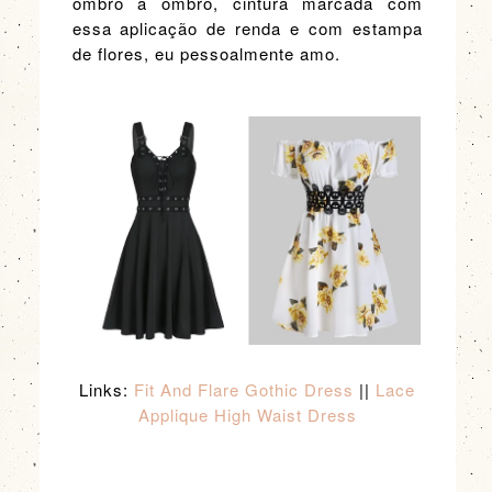
ombro a ombro, cintura marcada com
essa aplicação de renda e com estampa
de flores, eu pessoalmente amo.
Links:
Fit And Flare Gothic Dress
||
Lace
Applique High Waist Dress