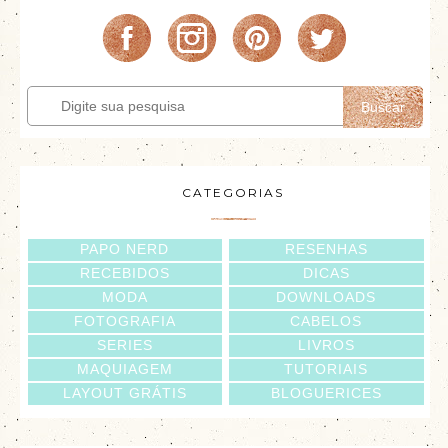
Buscar
CATEGORIAS
PAPO NERD
RESENHAS
RECEBIDOS
DICAS
MODA
DOWNLOADS
FOTOGRAFIA
CABELOS
SERIES
LIVROS
MAQUIAGEM
TUTORIAIS
LAYOUT GRÁTIS
BLOGUERICES