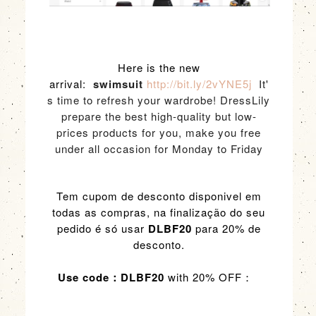
Here is the new
arrival:
swimsuit
http://bit.ly/2vYNE5j
It'
s time to refresh your wardrobe! DressLily
prepare the best high-quality but low-
prices products for you, make you free
under all occasion for Monday to Friday
Tem cupom de desconto disponivel em
todas as compras, na finalização do seu
pedido é só usar
DLBF20
para 20% de
desconto.
Use code：DLBF20
with 20% OFF：