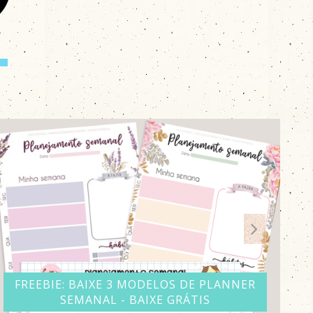
BAIXE GRÁTIS: 2 MODELOS DE PLANNER
F
SEMANAL (8 OPÇÕES DE CORES) - PARA