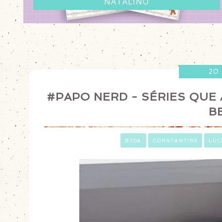
20
#PAPO NERD - SÉRIES QUE 
B
ㅤ
BEDA
CONSTANTINE
LUC