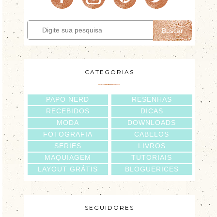
Buscar
CATEGORIAS
PAPO NERD
RESENHAS
RECEBIDOS
DICAS
MODA
DOWNLOADS
FOTOGRAFIA
CABELOS
SERIES
LIVROS
MAQUIAGEM
TUTORIAIS
LAYOUT GRÁTIS
BLOGUERICES
SEGUIDORES