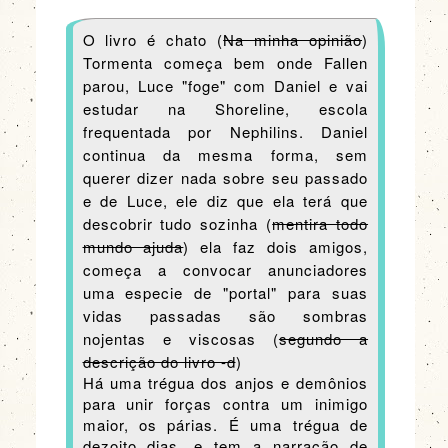
O livro é chato (
Na minha opinião
)
Tormenta começa bem onde Fallen
parou, Luce "foge" com Daniel e vai
estudar na Shoreline, escola
frequentada por
Nephilins. Daniel
continua da mesma forma, sem
querer dizer nada sobre seu passado
e de Luce, ele diz que ela terá que
descobrir tudo sozinha (
mentira todo
mundo ajuda
) ela faz dois amigos,
começa a convocar anunciadores
uma especie de "portal" para suas
vidas passadas são sombras
nojentas e viscosas (
segundo a
descrição do livro -d
)
Há uma trégua dos anjos e demônios
para unir forças contra um inimigo
maior, os párias. É uma trégua de
dezoito dias, e tem a narração de