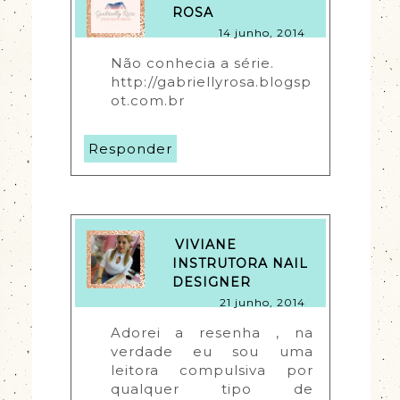
ROSA
14 junho, 2014
Não conhecia a série.
http://gabriellyrosa.blogsp
ot.com.br
Responder
VIVIANE
INSTRUTORA NAIL
DESIGNER
21 junho, 2014
Adorei a resenha , na 
verdade eu sou uma 
leitora compulsiva por 
qualquer tipo de 