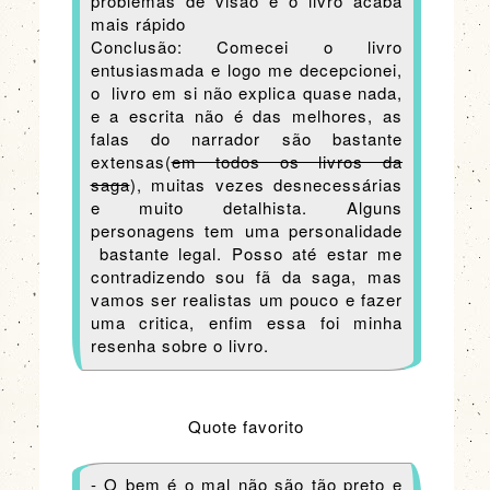
problemas de visão e o livro acaba
mais rápido
Conclusão: Comecei o livro
entusiasmada e logo me decepcionei,
o livro em si não explica quase nada,
e a escrita não é das melhores, as
falas do narrador são bastante
extensas(
em todos os livros da
saga
), muitas vezes desnecessárias
e muito detalhista. Alguns
personagens tem uma personalidade
bastante legal. Posso até estar me
contradizendo sou fã da saga, mas
vamos ser realistas um pouco e fazer
uma critica, enfim essa foi minha
resenha sobre o livro.
Quote favorito
- O bem é o mal não são tão preto e