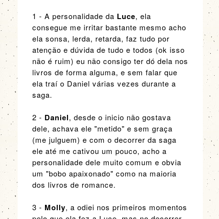
1 - A personalidade da
Luce
, ela
consegue me irritar bastante mesmo acho
ela sonsa, lerda, retarda, faz tudo por
atenção e dúvida de tudo e todos (ok isso
não é ruim) eu não consigo ter dó dela nos
livros de forma alguma, e sem falar que
ela traí o Daniel várias vezes durante a
saga.
2 -
Daniel
, desde o inicio não gostava
dele, achava ele "metido" e sem graça
(me julguem) e com o decorrer da saga
ele até me cativou um pouco, acho a
personalidade dele muito comum e obvia
um "bobo apaixonado" como na maioria
dos livros de romance.
3 -
Molly
, a odiei nos primeiros momentos
pelo que ela fez a Luce, mas no decorrer