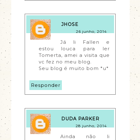
JHOSE
26 junho, 2014
Já li Fallen e 
estou louca para ler 
Tomerta, amei a visita que 
vc fez no meu blog.
Seu blog é muito bom *u*
Responder
DUDA PARKER
28 junho, 2014
Ainda não li 