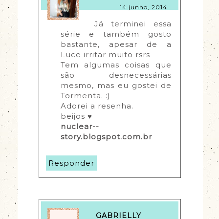
14 junho, 2014
Já terminei essa 
série e também gosto 
bastante, apesar de a 
Luce irritar muito rsrs
Tem algumas coisas que 
são desnecessárias 
mesmo, mas eu gostei de 
Tormenta. :)
Adorei a resenha.
beijos ♥
nuclear--
story.blogspot.com.br
Responder
GABRIELLY